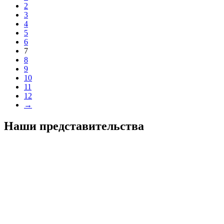
2
3
4
5
6
7
8
9
10
11
12
→
Наши представительства