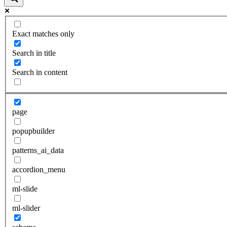
Exact matches only
Search in title
Search in content
page
popupbuilder
patterns_ai_data
accordion_menu
ml-slide
ml-slider