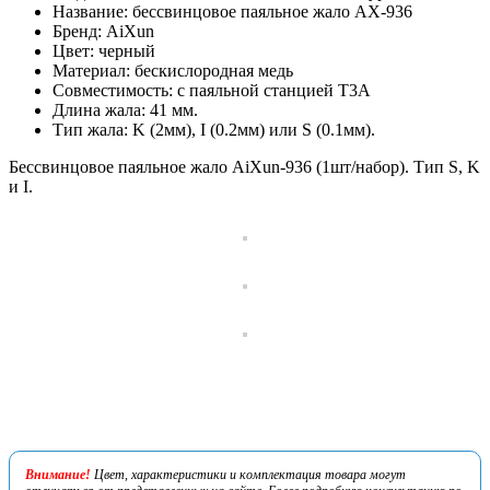
Название: бессвинцовое паяльное жало AX-936
Бренд: AiXun
Цвет: черный
Материал: бескислородная медь
Совместимость: с паяльной станцией T3A
Длина жала: 41 мм.
Тип жала: K (2мм), I (0.2мм) или S (0.1мм).
Бессвинцовое паяльное жало AiXun-936 (1шт/набор). Тип S, K
и I.
Внимание!
Цвет, характеристики и комплектация товара могут