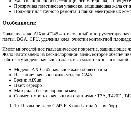
Жало выполнено из бессвинцового материала, в процессе
Прозрачная пластиковая упаковка, защищающая жала от 
Подходит для точного ремонта и пайки электронных ком
Особенности:
Паяльное жало AiXun-C245 – это сменный инструмент для пая
платы, BGA, CPU, удаления клея, очистки контактной площадк
Имеет многослойное гальваническое покрытие, защищающее жа
Жало изготовлено из бескислородной меди, которое обеспечив
работе эту модель паяльного жала, вы сможете в значительной
Модель: AX-C245 паяльное жало общего типа
Название: паяльное жало модели C245
Бренд: AiXun
Цвет: серебро
Материал: бескислородная медь
Совместимость с паяльными станциями: T3A, T420D, T42
1 x Паяльное жало C245 K,S или I-типа (на выбор).