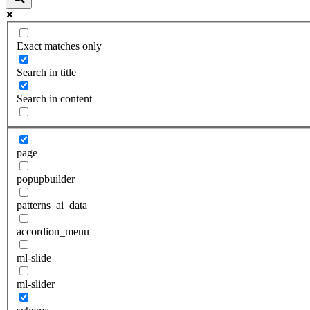
Exact matches only
Search in title
Search in content
page
popupbuilder
patterns_ai_data
accordion_menu
ml-slide
ml-slider