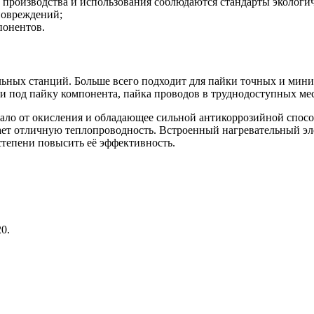
 производства и использования соблюдаются стандарты экологич
повреждений;
понентов.
льных станций. Больше всего подходит для пайки точных и мин
и под пайку компонента, пайка проводов в труднодоступных мес
ло от окисления и обладающее сильной антикоррозийной спосо
ает отличную теплопроводность. Встроенный нагревательный эле
 степени повысить её эффективность.
0.