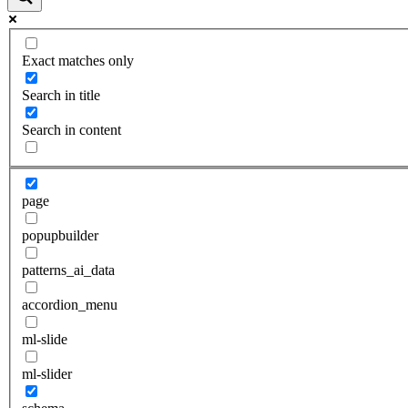
Exact matches only
Search in title
Search in content
page
popupbuilder
patterns_ai_data
accordion_menu
ml-slide
ml-slider