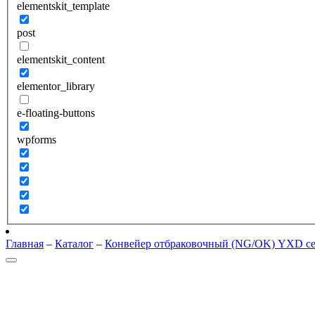
elementskit_template
post
elementskit_content
elementor_library
e-floating-buttons
wpforms
Главная
–
Каталог
–
Конвейер отбраковочный (NG/OK) YXD с