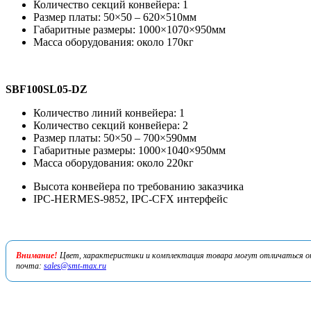
Количество секций конвейера: 1
Размер платы: 50×50 – 620×510мм
Габаритные размеры: 1000×1070×950мм
Масса оборудования: около 170кг
SBF100SL05-DZ
Количество линий конвейера: 1
Количество секций конвейера: 2
Размер платы: 50×50 – 700×590мм
Габаритные размеры: 1000×1040×950мм
Масса оборудования: около 220кг
Высота конвейера по требованию заказчика
IPC-HERMES-9852, IPC-CFX интерфейс
Внимание!
Цвет, характеристики и комплектация товара могут отличаться от 
почта:
sales@smt-max.ru