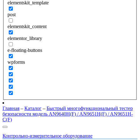
elementskit_template
post
elementskit_content
elementor_library
e-floating-buttons
wpforms
Главная
–
Каталог
–
Быстрый многофункциональный тестер
безопасности модель AN9640H(F) / AN9651H(F) / AN9651H-
C(F)
Контрольно-измерительное оборудование