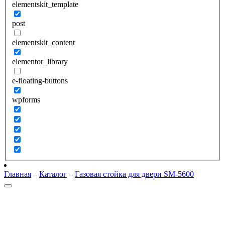
elementskit_template
post
elementskit_content
elementor_library
e-floating-buttons
wpforms
Главная
–
Каталог
–
Газовая стойка для двери SM-5600