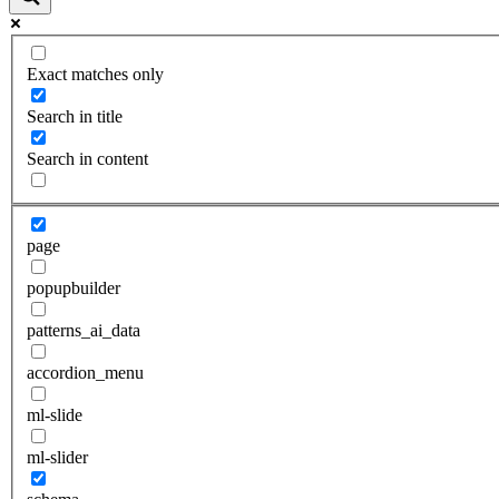
Exact matches only
Search in title
Search in content
page
popupbuilder
patterns_ai_data
accordion_menu
ml-slide
ml-slider