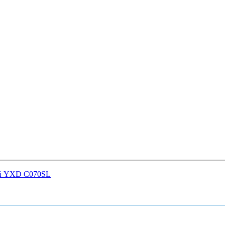
ый YXD C070SL