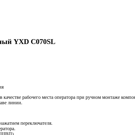
нный YXD C070SL
ия
 качестве рабочего места оператора при ручном монтаже комп
таве линии.
нажатием переключателя.
ратора.
 (ШВП).