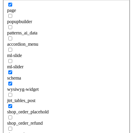
page
popupbuilder
patterns_ai_data
accordion_menu
ml-slide
ml-slider
schema
wysiwyg-widget
jtrt_tables_post
shop_order_placehold
shop_order_refund