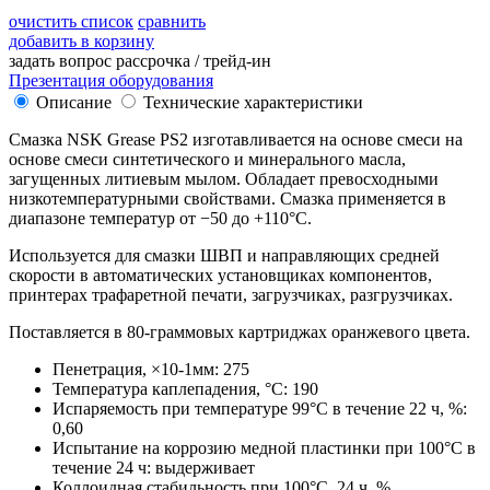
очистить список
сравнить
добавить в корзину
задать вопрос
рассрочка / трейд-ин
Презентация оборудования
Описание
Технические характеристики
Смазка NSK Grease PS2 изготавливается на основе смеси на
основе смеси синтетического и минерального масла,
загущенных литиевым мылом. Обладает превосходными
низкотемпературными свойствами. Смазка применяется в
диапазоне температур от −50 до +110°С.
Используется для смазки ШВП и направляющих средней
скорости в автоматических установщиках компонентов,
принтерах трафаретной печати, загрузчиках, разгрузчиках.
Поставляется в 80-граммовых картриджах оранжевого цвета.
Пенетрация, ×10-1мм: 275
Температура каплепадения, °С: 190
Испаряемость при температуре 99°С в течение 22 ч, %:
0,60
Испытание на коррозию медной пластинки при 100°С в
течение 24 ч: выдерживает
Коллоидная стабильность при 100°С, 24 ч, %