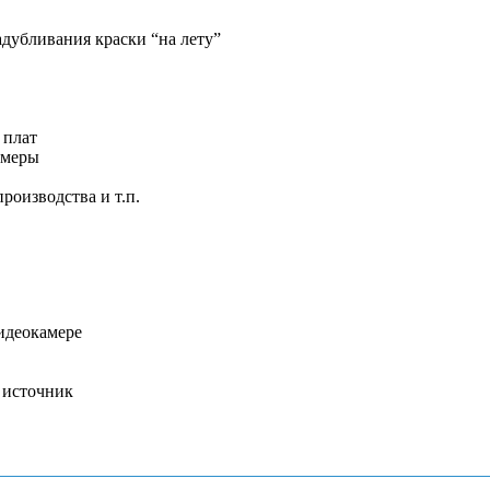
адубливания краски “на лету”
 плат
амеры
роизводства и т.п.
идеокамере
 источник