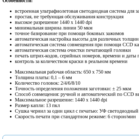
Особенности:
встроенная ультрафиолетовая светодиодная система для з
простая, не требующая обслуживания конструкция
высокое разрешение 1440 х 1440 dpi
минимальная ширина линии 50 мкм
точное базирование при помощи боковых зажимов
автоматическая настройка высоты для различных толщин
автоматическая система совмещения при помощи CCD к
автоматическая система очистки печатающей головки
печать штрих-кодов, серийных номеров, времени и даты п
контроль за количеством краски в реальном времени
Максимальная рабочая область: 650 х 750 мм
Толщина платы: 0,1 – 6 мм
Количество головок: 2/4/6/8/10
Точность определения положения заготовки: ± 25 мкм
Способ совмещения: ручной и автоматический по CCD в
Максимальное разрешение: 1440 х 1440 dpi
Размер капли: 13 пкл
Сушка чернил за один цикл с печатью: УФ светодиодный
Скорость печати при стандартном режиме: 6 сторон/мин