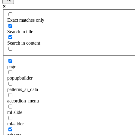
Exact matches only
Search in title
Search in content
page
popupbuilder
patterns_ai_data
accordion_menu
ml-slide
ml-slider