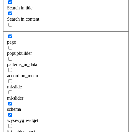
Search in title
Search in content
page
popupbuilder
patterns_ai_data
accordion_menu
ml-slide
ml-slider
schema
wysiwyg-widget
jtrt_tables_post