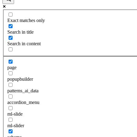
Exact matches only
Search in title
Search in content
page
popupbuilder
patterns_ai_data
accordion_menu
ml-slide
ml-slider