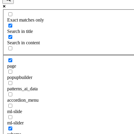
Exact matches only
Search in title
Search in content
page
popupbuilder
patterns_ai_data
accordion_menu
ml-slide
ml-slider