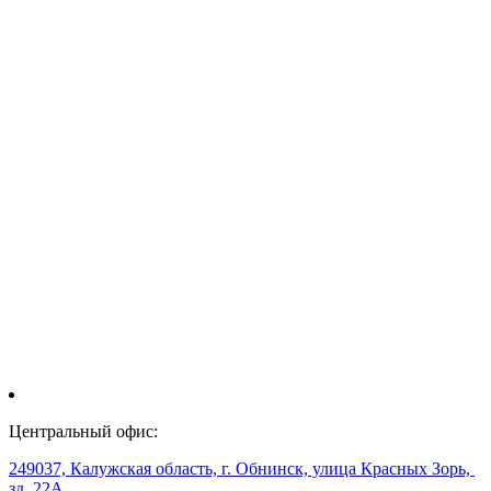
Центральный офис:
249037, Калужская область, г. Обнинск, улица Красных Зорь,
зд. 22А