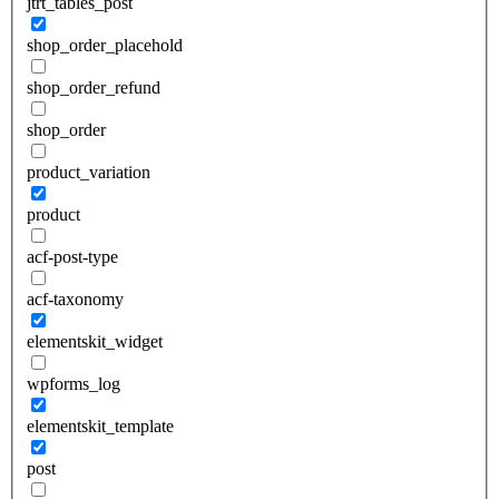
jtrt_tables_post
shop_order_placehold
shop_order_refund
shop_order
product_variation
product
acf-post-type
acf-taxonomy
elementskit_widget
wpforms_log
elementskit_template
post