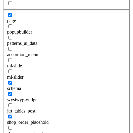
page
popupbuilder
patterns_ai_data
accordion_menu
ml-slide
ml-slider
schema
wysiwyg-widget
jtrt_tables_post
shop_order_placehold