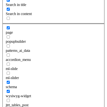
Search in title
Search in content
page
popupbuilder
patterns_ai_data
accordion_menu
ml-slide
ml-slider
schema
wysiwyg-widget
jtrt_tables_post