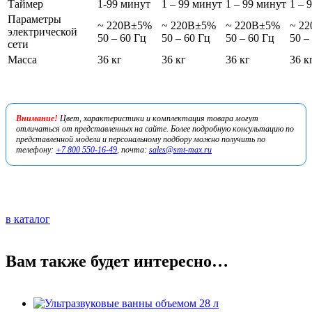
Таймер
1-99 минут
1 – 99 минут
1 – 99 минут
1 – 
Параметры
~ 220В±5%
~ 220В±5%
~ 220В±5%
~ 2
электрической
50 – 60 Гц
50 – 60 Гц
50 – 60 Гц
50 –
сети
Масса
36 кг
36 кг
36 кг
36 к
Внимание!
Цвет, характеристики и комплектация товара могут
отличаться от представленных на сайте. Более подробную консультацию по
представленной модели и персональному подбору можно получить по
телефону:
+7 800 550-16-49
, почта:
sales@smt-max.ru
в каталог
Вам также будет интересно…