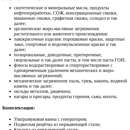
синтетические и минеральные масла, продукты
нефтепереработки, СОЖ, консервационные смазки,
машинные смазки, графитная смазка, солидол и так
далее;
органические жиро-масляные загрязнения:
растительного или животного происхождения;
лакокрасочные изделия: порошковые краски, защитные
лаки, спиртовые и водоэмульсионные краски и так
далее;
полировальные, доводочные, притирочные,
сверлильные и так далее пасты, в том числе паста ГОИ;
флюсы водорастворимые и спирторастворимые с
одновременным удалением механических и жиро-
маслянных загрязнений;
механические загрязнения: пыль, грязь, накипь, водяной
камень и так далее;
оксиды металлов, ржавчина;
нагары и пригары, продукты горения, сажа, копоть.
Комплектация:
Ультразвуковая ванна с генератором;
Подвесная решётка из нержавеющей стали;
Крышка из нержавеющей стали;