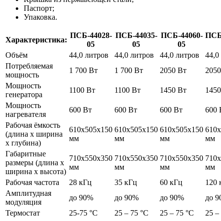
Паспорт;
Упаковка.
ПСБ-44028-
ПСБ-44035-
ПСБ-44060-
ПСБ
Характеристика:
05
05
05
Объём
44,0 литров
44,0 литров
44,0 литров
44,0
Потребляемая
1 700 Вт
1 700 Вт
2050 Вт
2050
мощность
Мощность
1100 Вт
1100 Вт
1450 Вт
1450
генератора
Мощность
600 Вт
600 Вт
600 Вт
600 
нагревателя
Рабочая ёмкость
610x505x150
610x505x150
610x505x150
610x
(длина x ширина
мм
мм
мм
мм
x глубина)
Габаритные
710x550x350
710x550x350
710x550x350
710x
размеры (длина x
мм
мм
мм
мм
ширина x высота)
Рабочая частота
28 кГц
35 кГц
60 кГц
120 
Амплитудная
до 90%
до 90%
до 90%
до 
модуляция
Термостат
25-75 °С
25 – 75 °С
25 – 75 °С
25 –