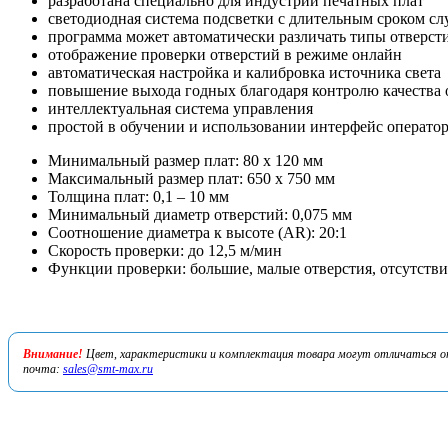
разработана специально для индустрии печатных плат
светодиодная система подсветки с длительным сроком с
программа может автоматически различать типы отверст
отображение проверки отверстий в режиме онлайн
автоматическая настройка и калибровка источника света
повышение выхода годных благодаря контролю качества о
интеллектуальная система управления
простой в обучении и использовании интерфейс операто
Минимальный размер плат: 80 х 120 мм
Максимальный размер плат: 650 х 750 мм
Толщина плат: 0,1 – 10 мм
Минимальный диаметр отверстий: 0,075 мм
Соотношение диаметра к высоте (AR): 20:1
Скорость проверки: до 12,5 м/мин
Функции проверки: большие, малые отверстия, отсутствие
Внимание!
Цвет, характеристики и комплектация товара могут отличаться от 
почта:
sales@smt-max.ru