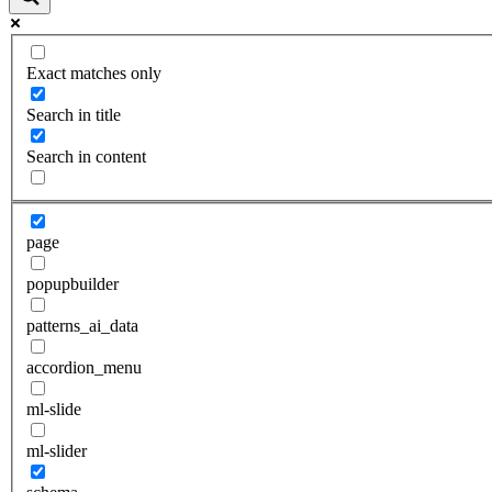
Exact matches only
Search in title
Search in content
page
popupbuilder
patterns_ai_data
accordion_menu
ml-slide
ml-slider