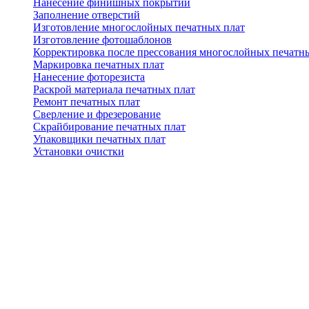
Нанесение финишных покрытий
Заполнение отверстий
Изготовление многослойных печатных плат
Изготовление фотошаблонов
Корректировка после прессования многослойных печатн
Маркировка печатных плат
Нанесение фоторезиста
Раскрой материала печатных плат
Ремонт печатных плат
Сверление и фрезерование
Скрайбирование печатных плат
Упаковщики печатных плат
Установки очистки