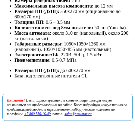
Камеры реперных точек:
2 шт.
Максимальная высота компонента:
до 12 мм
Размеры ПП (ДхШ):
350х270 мм (опционально до
600х270 мм)
Толщина ПП:
0.6 – 3.5 мм
Количество мест под 8мм питатели:
50 шт (Yamaha).
Масса автомата:
около 310 кг (напольный), около 200
кг (настольный)
Г
абаритные размеры:
1050×1050×1360 мм
(напольный), 1050×1050×855 мм (настольный)
Электропитание:
1Ф, 220В, 50Гц, 1.5 кВт.
Пневмопитание:
0.5-0.7 МПа
Размеры ПП (ДхШ):
до 600х270 мм
База под электронные питатели CL
Внимание!
Цвет, характеристики и комплектация товара могут
отличаться от представленных на сайте. Более подробную консультацию по
представленной модели и персональному подбору можно получить по
телефону:
+7 800 550-16-49
, почта:
sales@smt-max.ru