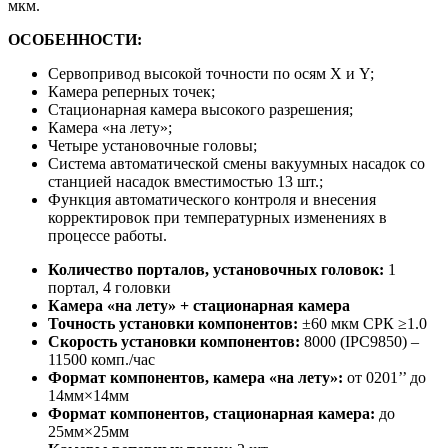
мкм.
ОСОБЕННОСТИ:
Сервопривод высокой точности по осям X и Y;
Камера реперных точек;
Стационарная камера высокого разрешения;
Камера «на лету»;
Четыре установочные головы;
Система автоматической смены вакуумных насадок со
станцией насадок вместимостью 13 шт.;
Функция автоматического контроля и внесения
корректировок при температурных изменениях в
процессе работы.
Количество порталов, установочных головок:
1
портал, 4 головки
Камера «на лету» + стационарная камера
Точность установки компонентов:
±60 мкм СРК ≥1.0
Скорость установки компонентов:
8000 (IPC9850) –
11500 комп./час
Формат компонентов, камера «на лету»
:
от 0201’’ до
14мм×14мм
Формат компонентов, стационарная камера:
до
25мм×25мм