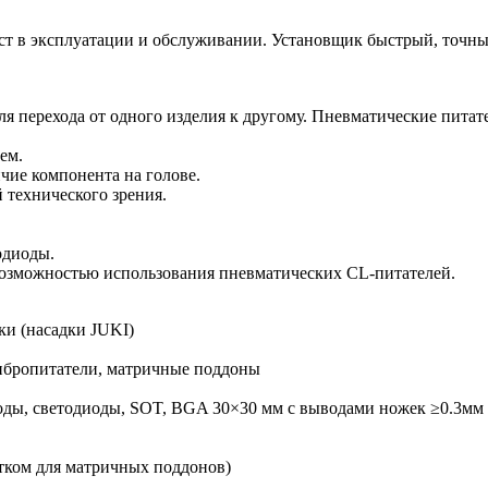
 в эксплуатации и обслуживании. Установщик быстрый, точны
я перехода от одного изделия к другому. Пневматические питат
ем.
чие компонента на голове.
 технического зрения.
одиоды.
возможностью использования пневматических CL-питателей.
ки (насадки JUKI)
вибропитатели, матричные поддоны
диоды, светодиоды, SOT, BGA 30×30 мм с выводами ножек ≥0.3мм
тком для матричных поддонов)