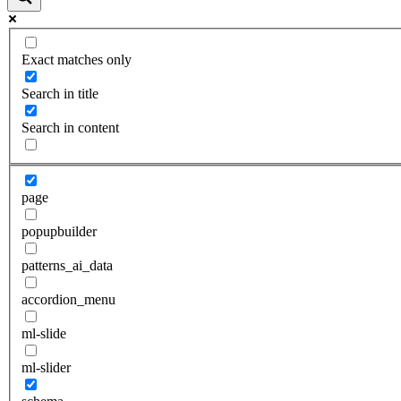
Exact matches only
Search in title
Search in content
page
popupbuilder
patterns_ai_data
accordion_menu
ml-slide
ml-slider