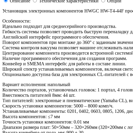
Описание
Технические характеристики
Опции
Установщик электронных компонентов HWGC HW-T4-44F прост
Особенности:
Идеально подходит для среднесерийного производства.
Гибкость системы позволяет проводить быструю переналадку дл
Английский интерфейс программного обеспечения.
Поворот компонентов при монтаже до 360° с заданным значени
Система контроля вакуума позволяет машине отслеживать нали
Центрирование компонента производится встроенной системой
Наличие программного обеспечения для создания программ.
Конвейер и SMEMA интерфейс для работы в составе линии.
Широкий спектр устанавливаемых компонентов, включая свет
Опционально доступна база для электронных CL-питателей с 
Вариант исполнения: напольный
Количество порталов, установочных головок: 1 портал, 4 голов
Вместимость питателей 8мм: 44 шт.
Тип питателей: электронные и пневматические (Yamaha CL), 
Скорость установки компонентов: 5000 – 8000 комп/ч.
Устанавливаемые компоненты: 0201, 0402, 0603, 0805, 1206, 
Высота компонентов: ≤7 мм
Точность установки компонентов: 0.01 мм
Диапазон размера плат: 50×50мм – 320×260мм (320×200мм с ло
Высота конвейера от пола, мм: 900 ± 30