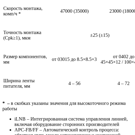
Скорость монтажа,
47000 (35000)
23000 (1800
комп/ч *
Точность монтажа
±25 (±15)
(Cpk≥1), мкм
Размер компонентов,
от 0402 до
от 03015 до 8.5×8.5×3
мм
45×45×12 / 100×
Ширина ленты
4 – 56
4 – 72
питателя, мм
* –
в скобках указаны значения для высокоточного режима
работы
iLNB – Интегрированная система управления линией,
включая оборудование сторонних производителей
APC-FB/FF – Автоматический контроль процесса: