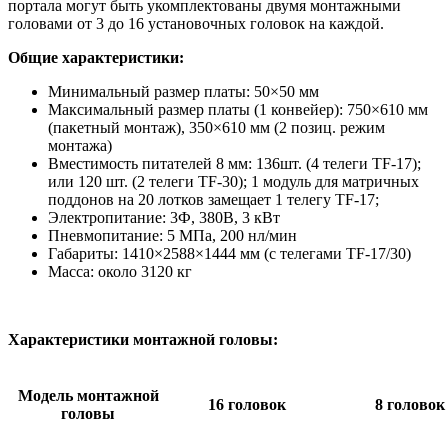
портала могут быть укомплектованы двумя монтажными
головами от 3 до 16 установочных головок на каждой.
Общие
характеристики:
Минимальный размер платы: 50×50 мм
Максимальный размер платы (1 конвейер): 750×610 мм
(пакетный монтаж), 350×610 мм (2 позиц. режим
монтажа)
Вместимость питателей 8 мм: 136шт. (4 телеги TF-17);
или 120 шт. (2 телеги TF-30); 1 модуль для матричных
поддонов на 20 лотков замещает 1 телегу TF-17;
Электропитание: 3Ф, 380В, 3 кВт
Пневмопитание: 5 МПа, 200 нл/мин
Габариты: 1410×2588×1444 мм (с телегами TF-17/30)
Масса: около 3120 кг
Характеристики монтажной головы:
Модель монтажной
16 головок
8 головок
головы