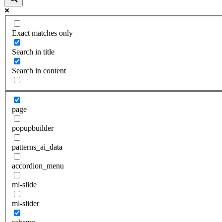
Exact matches only
Search in title
Search in content
page
popupbuilder
patterns_ai_data
accordion_menu
ml-slide
ml-slider