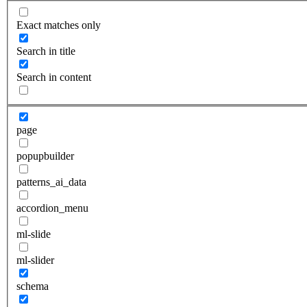
Exact matches only
Search in title
Search in content
page
popupbuilder
patterns_ai_data
accordion_menu
ml-slide
ml-slider
schema