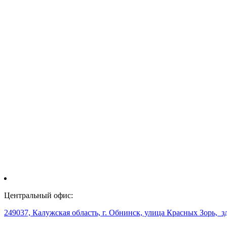
Центральный офис:
249037, Калужская область, г. Обнинск, улица Красных Зорь, з