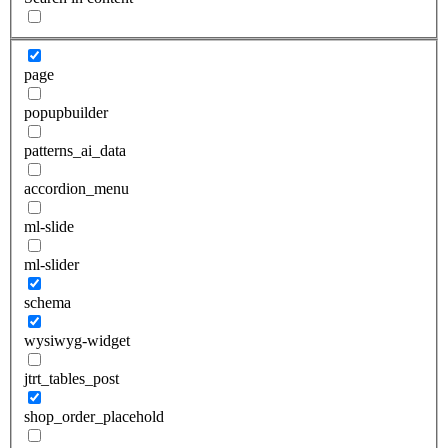
page
popupbuilder
patterns_ai_data
accordion_menu
ml-slide
ml-slider
schema
wysiwyg-widget
jtrt_tables_post
shop_order_placehold