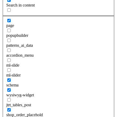
Search in content
page
popupbuilder
patterns_ai_data
accordion_menu
ml-slide
ml-slider
schema
wysiwyg-widget
jtrt_tables_post
shop_order_placehold