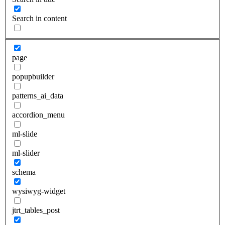
Search in content
page
popupbuilder
patterns_ai_data
accordion_menu
ml-slide
ml-slider
schema
wysiwyg-widget
jtrt_tables_post