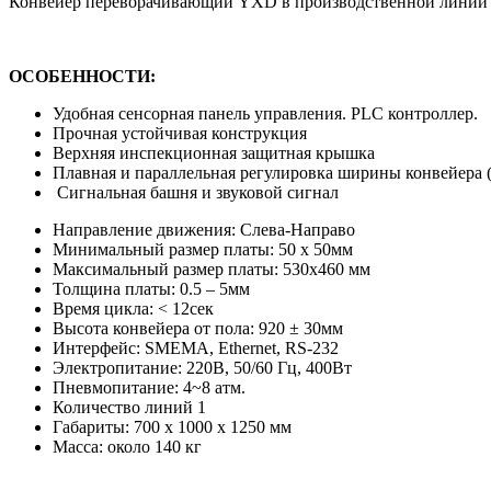
Конвейер переворачивающий YXD в производственной линии и
ОСОБЕННОСТИ:
Удобная сенсорная панель управления. PLC контроллер.
Прочная устойчивая конструкция
Верхняя инспекционная защитная крышка
Плавная и параллельная регулировка ширины конвейера
Сигнальная башня и звуковой сигнал
Направление движения: Слева-Направо
Минимальный размер платы: 50 x 50мм
Максимальный размер платы: 530х460 мм
Толщина платы: 0.5 – 5мм
Время цикла: < 12сек
Высота конвейера от пола: 920 ± 30мм
Интерфейс: SMEMA, Ethernet, RS-232
Электропитание: 220B, 50/60 Гц, 400Вт
Пневмопитание: 4~8 атм.
Количество линий 1
Габариты: 700 х 1000 х 1250 мм
Масса: около 140 кг