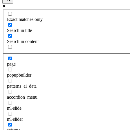
Exact matches only
Search in title
Search in content
page
popupbuilder
patterns_ai_data
accordion_menu
ml-slide
ml-slider