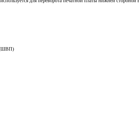
спользуется для переворота печатной платы нижней стороной 
 (ШВП)