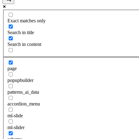
Exact matches only
Search in title
Search in content
page
popupbuilder
patterns_ai_data
accordion_menu
ml-slide
ml-slider