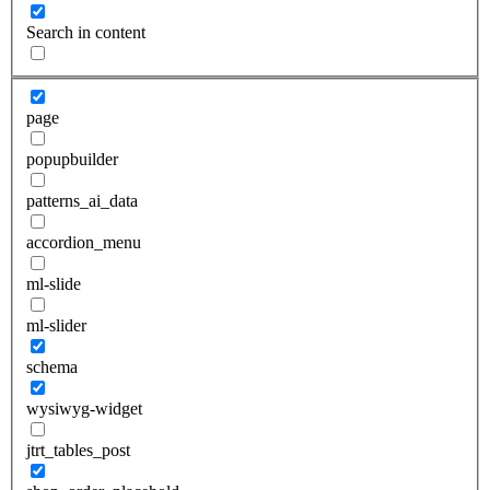
Search in content
page
popupbuilder
patterns_ai_data
accordion_menu
ml-slide
ml-slider
schema
wysiwyg-widget
jtrt_tables_post