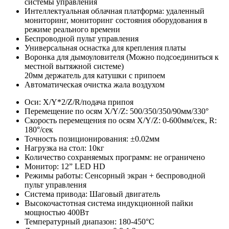
системы управления
Интеллектуальная облачная платформа: удаленный
мониторинг, мониторинг состояния оборудования в
режиме реального времени
Беспроводной пульт управления
Универсальная оснастка для крепления платы
Воронка для дымоуловителя (Можно подсоединиться к
местной вытяжной системе)
20мм держатель для катушки с припоем
Автоматическая очистка жала воздухом
Оси: X/Y*2/Z/R/подача припоя
Перемещение по осям X/Y/Z: 500/350/350/90мм/330°
Скорость перемещения по осям X/Y/Z: 0-600мм/сек, R:
180°/сек
Точность позиционирования: ±0.02мм
Нагрузка на стол: 10кг
Количество сохраняемых программ: не ограничено
Монитор: 12” LED HD
Режимы работы: Сенсорный экран + беспроводной
пульт управления
Система привода: Шаговый двигатель
Высокочастотная система индукционной пайки
мощностью 400Вт
Температурный диапазон: 180-450°С