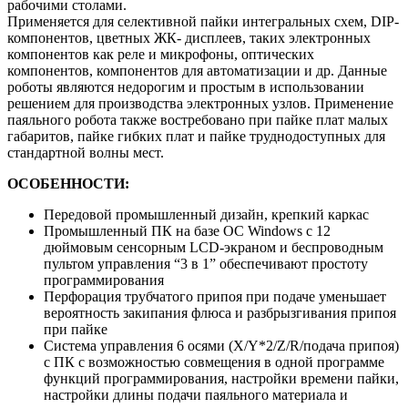
рабочими столами.
Применяется для селективной пайки интегральных схем, DIP-
компонентов, цветных ЖК- дисплеев, таких электронных
компонентов как реле и микрофоны, оптических
компонентов, компонентов для автоматизации и др. Данные
роботы являются недорогим и простым в использовании
решением для производства электронных узлов. Применение
паяльного робота также востребовано при пайке плат малых
габаритов, пайке гибких плат и пайке труднодоступных для
стандартной волны мест.
ОСОБЕННОСТИ:
Передовой промышленный дизайн, крепкий каркас
Промышленный ПК на базе ОС Windows с 12
дюймовым сенсорным LCD-экраном и беспроводным
пультом управления “3 в 1” обеспечивают простоту
программирования
Перфорация трубчатого припоя при подаче уменьшает
вероятность закипания флюса и разбрызгивания припоя
при пайке
Система управления 6 осями (X/Y*2/Z/R/подача припоя)
с ПК с возможностью совмещения в одной программе
функций программирования, настройки времени пайки,
настройки длины подачи паяльного материала и