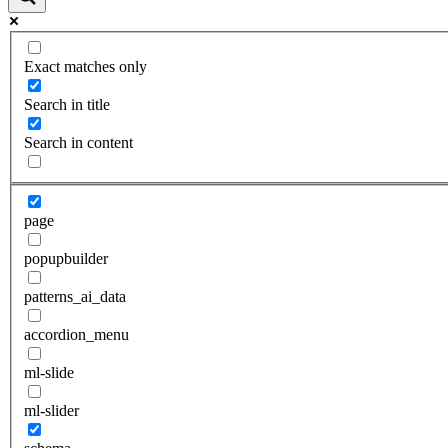
Exact matches only
Search in title
Search in content
page
popupbuilder
patterns_ai_data
accordion_menu
ml-slide
ml-slider