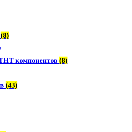
в
(8)
 THT компонентов
(8)
ов
(43)