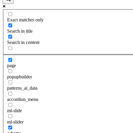
Exact matches only
Search in title
Search in content
page
popupbuilder
patterns_ai_data
accordion_menu
ml-slide
ml-slider