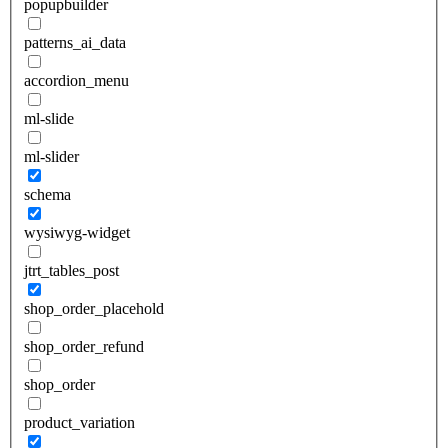
popupbuilder
patterns_ai_data
accordion_menu
ml-slide
ml-slider
schema
wysiwyg-widget
jtrt_tables_post
shop_order_placehold
shop_order_refund
shop_order
product_variation