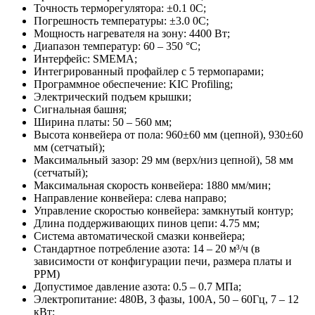
Точность терморегулятора: ±0.1 0C;
Погрешность температуры: ±3.0 0C;
Мощность нагревателя на зону: 4400 Вт;
Диапазон температур: 60 – 350 °C;
Интерфейс: SMEMA;
Интегрированный профайлер с 5 термопарами;
Программное обеспечение: KIC Profiling;
Электрический подъем крышки;
Сигнальная башня;
Ширина платы: 50 – 560 мм;
Высота конвейера от пола: 960±60 мм (цепной), 930±60
мм (сетчатый);
Максимальный зазор: 29 мм (верх/низ цепной), 58 мм
(сетчатый);
Максимальная скорость конвейера: 1880 мм/мин;
Направление конвейера: слева направо;
Управление скоростью конвейера: замкнутый контур;
Длина поддерживающих пинов цепи: 4.75 мм;
Система автоматической смазки конвейера;
Стандартное потребление азота: 14 – 20 м³/ч (в
зависимости от конфигурации печи, размера платы и
PPM)
Допустимое давление азота: 0.5 – 0.7 МПа;
Электропитание: 480В, 3 фазы, 100А, 50 – 60Гц, 7 – 12
кВт;