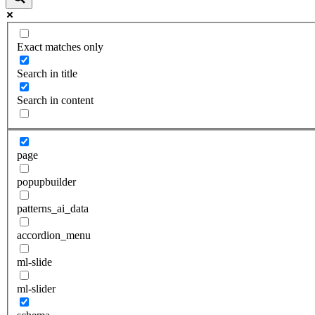
Exact matches only
Search in title
Search in content
page
popupbuilder
patterns_ai_data
accordion_menu
ml-slide
ml-slider