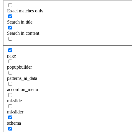
Exact matches only
Search in title
Search in content
page
popupbuilder
patterns_ai_data
accordion_menu
ml-slide
ml-slider
schema