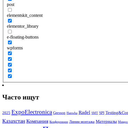
post
elementskit_content
elementor_library
e-floating-buttons
wpforms
Часто ищут
ExpoElectronica
Radel
Testing&Con
2025
Gresson
SPI
Hanwha
SMT
Казахстан
Компания
Материалы
Линии монтажа
Конференции
Микроэ