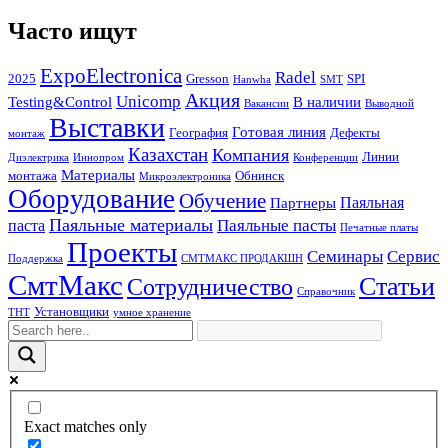
Часто ищут
ExpoElectronica
Radel
2025
Gresson
SPI
Hanwha
SMT
Акция
Unicomp
Testing&Control
В наличии
Вакансии
Выводной
Выставки
Готовая линия
География
Дефекты
монтаж
Казахстан
Компания
Линии
Диэлектрика
Иннопром
Конференции
Материалы
монтажа
Обнинск
Микроэлектроника
Оборудование
Обучение
Паяльная
Партнеры
Паяльные материалы
Паяльные пасты
паста
Печатные платы
Проекты
Семинары
Сервис
Поддержка
СМТМАКС ПРОДАКШН
СмтМакс
Статьи
Сотрудничество
Справочник
Установщики
ТНТ
умное хранение
Exact matches only