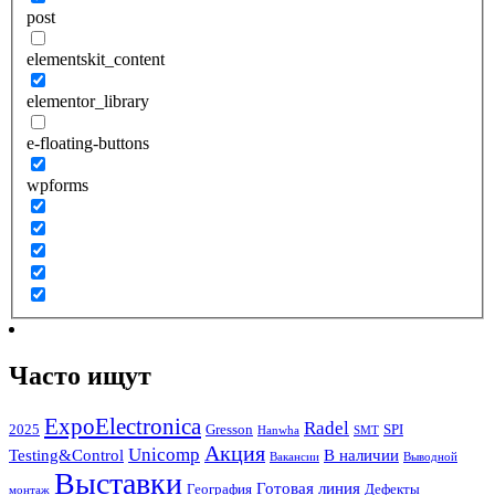
post
elementskit_content
elementor_library
e-floating-buttons
wpforms
Часто ищут
ExpoElectronica
Radel
2025
Gresson
SPI
Hanwha
SMT
Акция
Unicomp
Testing&Control
В наличии
Вакансии
Выводной
Выставки
Готовая линия
География
Дефекты
монтаж