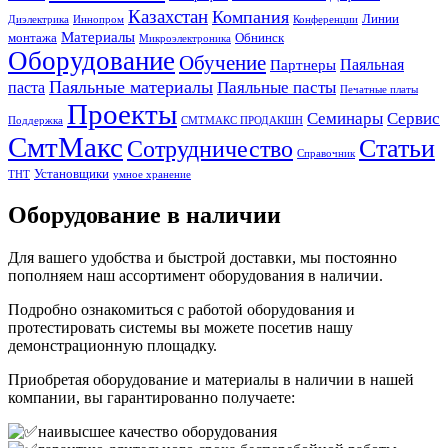
Казахстан
Компания
Линии
Диэлектрика
Иннопром
Конференции
Материалы
монтажа
Обнинск
Микроэлектроника
Оборудование
Обучение
Паяльная
Партнеры
Паяльные материалы
Паяльные пасты
паста
Печатные платы
Проекты
Семинары
Сервис
Поддержка
СМТМАКС ПРОДАКШН
СмтМакс
Статьи
Сотрудничество
Справочник
Установщики
ТНТ
умное хранение
Оборудование в наличии
Для вашего удобства и быстрой доставки, мы постоянно
пополняем наш ассортимент оборудования в наличии.
Подробно ознакомиться с работой оборудования и
протестировать системы вы можете посетив нашу
демонстрационную площадку.
Приобретая оборудование и материалы в наличии в нашей
компании, вы гарантированно получаете:
наивысшее качество оборудования