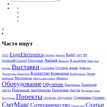
x
Часто ищут
ExpoElectronica
Radel
2025
Gresson
SPI
Hanwha
SMT
Акция
Unicomp
Testing&Control
В наличии
Вакансии
Выводной
Выставки
Готовая линия
География
Дефекты
монтаж
Казахстан
Компания
Линии
Диэлектрика
Иннопром
Конференции
Материалы
монтажа
Обнинск
Микроэлектроника
Оборудование
Обучение
Паяльная
Партнеры
Паяльные материалы
Паяльные пасты
паста
Печатные платы
Проекты
Семинары
Сервис
Поддержка
СМТМАКС ПРОДАКШН
СмтМакс
Статьи
Сотрудничество
Справочник