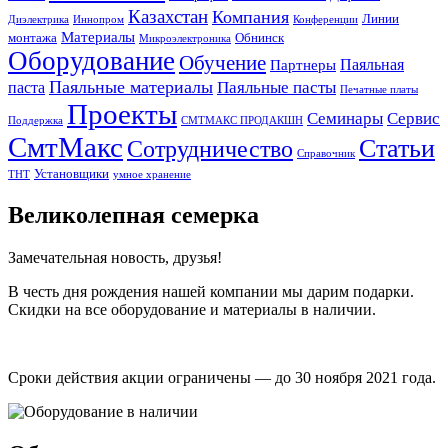
Казахстан
Компания
Линии
Диэлектрика
Иннопром
Конференции
Материалы
монтажа
Обнинск
Микроэлектроника
Оборудование
Обучение
Паяльная
Партнеры
Паяльные материалы
Паяльные пасты
паста
Печатные платы
Проекты
Семинары
Сервис
Поддержка
СМТМАКС ПРОДАКШН
СмтМакс
Статьи
Сотрудничество
Справочник
Установщики
ТНТ
умное хранение
Великолепная семерка
Замечательная новость, друзья!
В честь дня рождения нашей компании мы дарим подарки.
Скидки на все оборудование и материалы в наличии.
Сроки действия акции ограничены — до 30 ноября 2021 года.