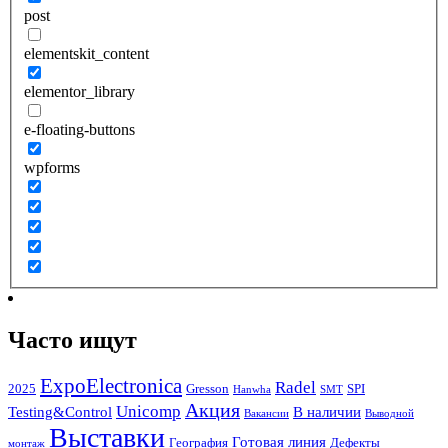
post
elementskit_content
elementor_library
e-floating-buttons
wpforms
Часто ищут
ExpoElectronica
Radel
2025
Gresson
SPI
Hanwha
SMT
Акция
Unicomp
Testing&Control
В наличии
Вакансии
Выводной
Выставки
Готовая линия
География
Дефекты
монтаж