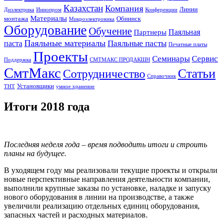
Казахстан
Компания
Линии
Диэлектрика
Иннопром
Конференции
Материалы
монтажа
Обнинск
Микроэлектроника
Оборудование
Обучение
Паяльная
Партнеры
Паяльные материалы
Паяльные пасты
паста
Печатные платы
Проекты
Семинары
Сервис
Поддержка
СМТМАКС ПРОДАКШН
СмтМакс
Статьи
Сотрудничество
Справочник
Установщики
ТНТ
умное хранение
Итоги 2018 года
Последняя неделя года – время подводить итоги и строить
планы на будущее.
В уходящем году мы реализовали текущие проекты и открыли
новые перспективные направления деятельности компании,
выполнили крупные заказы по установке, наладке и запуску
нового оборудования в линии на производстве, а также
увеличили реализацию отдельных единиц оборудования,
запасных частей и расходных материалов.