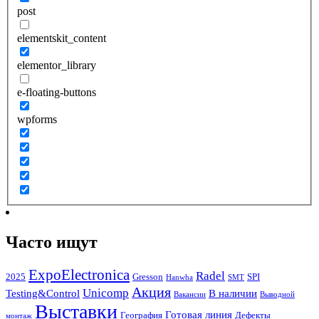
post
elementskit_content
elementor_library
e-floating-buttons
wpforms
Часто ищут
ExpoElectronica
Radel
2025
Gresson
SPI
Hanwha
SMT
Акция
Unicomp
Testing&Control
В наличии
Вакансии
Выводной
Выставки
Готовая линия
География
Дефекты
монтаж