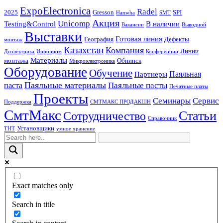
ExpoElectronica
Radel
2025
Gresson
SPI
Hanwha
SMT
Акция
Unicomp
Testing&Control
В наличии
Вакансии
Выводной
Выставки
Готовая линия
География
Дефекты
монтаж
Казахстан
Компания
Линии
Диэлектрика
Иннопром
Конференции
Материалы
монтажа
Обнинск
Микроэлектроника
Оборудование
Обучение
Паяльная
Партнеры
Паяльные материалы
Паяльные пасты
паста
Печатные платы
Проекты
Семинары
Сервис
Поддержка
СМТМАКС ПРОДАКШН
СмтМакс
Статьи
Сотрудничество
Справочник
Установщики
ТНТ
умное хранение
Exact matches only
Search in title