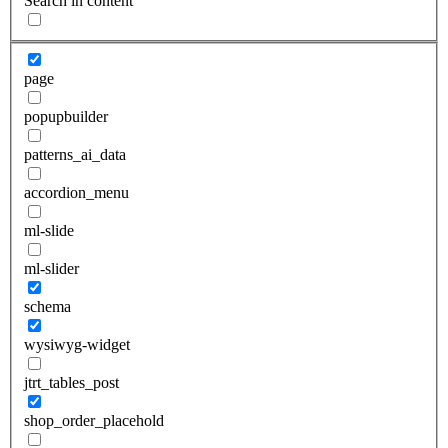
Search in content
page
popupbuilder
patterns_ai_data
accordion_menu
ml-slide
ml-slider
schema
wysiwyg-widget
jtrt_tables_post
shop_order_placehold