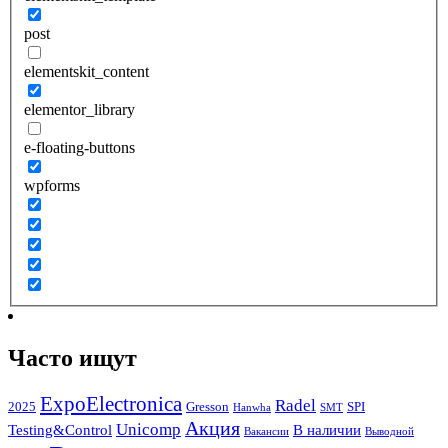
post
elementskit_content
elementor_library
e-floating-buttons
wpforms
Часто ищут
ExpoElectronica
Radel
2025
Gresson
SPI
Hanwha
SMT
Акция
Unicomp
Testing&Control
В наличии
Вакансии
Выводной