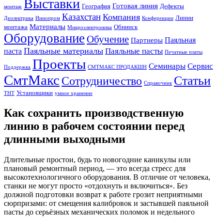
Выставки
Готовая линия
География
Дефекты
монтаж
Казахстан
Компания
Линии
Диэлектрика
Иннопром
Конференции
Материалы
монтажа
Обнинск
Микроэлектроника
Оборудование
Обучение
Паяльная
Партнеры
Паяльные материалы
Паяльные пасты
паста
Печатные платы
Проекты
Семинары
Сервис
Поддержка
СМТМАКС ПРОДАКШН
СмтМакс
Статьи
Сотрудничество
Справочник
Установщики
ТНТ
умное хранение
Как сохранить производственную
линию в рабочем состоянии перед
длинными выходными
Длительные простои, будь то новогодние каникулы или
плановый ремонтный период, — это всегда стресс для
высокотехнологичного оборудования. В отличие от человека,
станки не могут просто «отдохнуть и включиться». Без
должной подготовки возврат к работе грозит неприятными
сюрпризами: от смещения калибровок и застывшей паяльной
пасты до серьёзных механических поломок и недельного