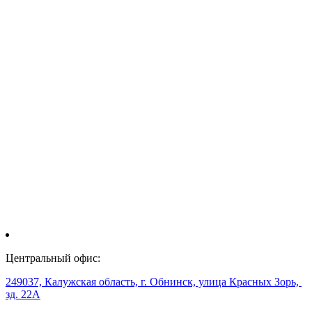
Центральный офис:
249037, Калужская область, г. Обнинск, улица Красных Зорь,
зд. 22А