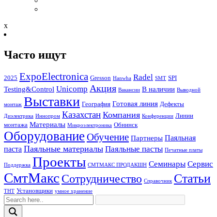
x
Часто ищут
ExpoElectronica
Radel
2025
Gresson
SPI
Hanwha
SMT
Акция
Unicomp
Testing&Control
В наличии
Вакансии
Выводной
Выставки
Готовая линия
География
Дефекты
монтаж
Казахстан
Компания
Линии
Диэлектрика
Иннопром
Конференции
Материалы
монтажа
Обнинск
Микроэлектроника
Оборудование
Обучение
Паяльная
Партнеры
Паяльные материалы
Паяльные пасты
паста
Печатные платы
Проекты
Семинары
Сервис
Поддержка
СМТМАКС ПРОДАКШН
СмтМакс
Статьи
Сотрудничество
Справочник
Установщики
ТНТ
умное хранение