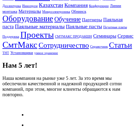
Казахстан
Компания
Линии
Диэлектрика
Иннопром
Конференции
Материалы
монтажа
Обнинск
Микроэлектроника
Оборудование
Обучение
Паяльная
Партнеры
Паяльные материалы
Паяльные пасты
паста
Печатные платы
Проекты
Семинары
Сервис
Поддержка
СМТМАКС ПРОДАКШН
СмтМакс
Статьи
Сотрудничество
Справочник
Установщики
ТНТ
умное хранение
Нам 5 лет!
Наша компания на рынке уже 5 лет. За это время мы
обеспечили качественной и надежной продукцией сотни
компаний, при этом, многие клиенты обращаются к нам
повторно.