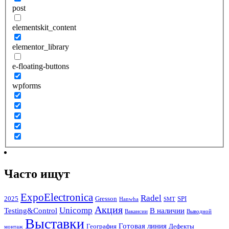
post
elementskit_content
elementor_library
e-floating-buttons
wpforms
Часто ищут
ExpoElectronica
Radel
2025
Gresson
SPI
Hanwha
SMT
Акция
Unicomp
Testing&Control
В наличии
Вакансии
Выводной
Выставки
Готовая линия
География
Дефекты
монтаж