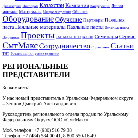
Казахстан
Компания
Линии
Диэлектрика
Иннопром
Конференции
Материалы
монтажа
Обнинск
Микроэлектроника
Оборудование
Обучение
Паяльная
Партнеры
Паяльные материалы
Паяльные пасты
паста
Печатные платы
Проекты
Семинары
Сервис
Поддержка
СМТМАКС ПРОДАКШН
СмтМакс
Статьи
Сотрудничество
Справочник
Установщики
ТНТ
умное хранение
РЕГИОНАЛЬНЫЕ
ПРЕДСТАВИТЕЛИ
Знакомьтесь!
У нас новый представитель в Уральском Федеральном округе
– Зенцов Дмитрий Александрович.
Руководитель регионального отдела продаж по Уральскому
Федеральному Округу ООО «СмтМакс».
Моб. телефон: +7 (980) 516 79 38
Телефон: +7 (484) 584 00 41, 8 800 550-16-49