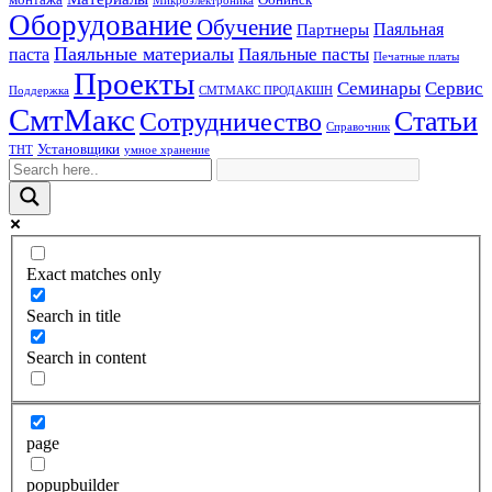
Микроэлектроника
Оборудование
Обучение
Паяльная
Партнеры
Паяльные материалы
Паяльные пасты
паста
Печатные платы
Проекты
Семинары
Сервис
Поддержка
СМТМАКС ПРОДАКШН
СмтМакс
Статьи
Сотрудничество
Справочник
Установщики
ТНТ
умное хранение
Exact matches only
Search in title
Search in content
page
popupbuilder