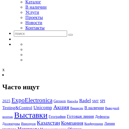
Каталог
В наличии
Услуги
Проекты
Новости
Контакты
x
Часто ищут
ExpoElectronica
Radel
2025
Gresson
SPI
Hanwha
SMT
Акция
Unicomp
Testing&Control
В наличии
Вакансии
Выводной
Выставки
Готовая линия
География
Дефекты
монтаж
Казахстан
Компания
Линии
Диэлектрика
Иннопром
Конференции
Материалы
монтажа
Обнинск