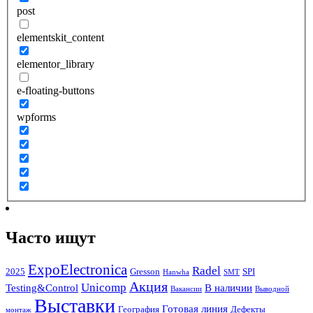
post
elementskit_content
elementor_library
e-floating-buttons
wpforms
Часто ищут
ExpoElectronica
Radel
2025
Gresson
SPI
Hanwha
SMT
Акция
Unicomp
Testing&Control
В наличии
Вакансии
Выводной
Выставки
Готовая линия
География
Дефекты
монтаж