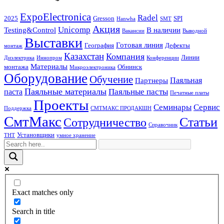
ExpoElectronica
Radel
2025
Gresson
SPI
Hanwha
SMT
Акция
Unicomp
Testing&Control
В наличии
Вакансии
Выводной
Выставки
Готовая линия
География
Дефекты
монтаж
Казахстан
Компания
Линии
Диэлектрика
Иннопром
Конференции
Материалы
монтажа
Обнинск
Микроэлектроника
Оборудование
Обучение
Паяльная
Партнеры
Паяльные материалы
Паяльные пасты
паста
Печатные платы
Проекты
Семинары
Сервис
Поддержка
СМТМАКС ПРОДАКШН
СмтМакс
Статьи
Сотрудничество
Справочник
Установщики
ТНТ
умное хранение
Exact matches only
Search in title