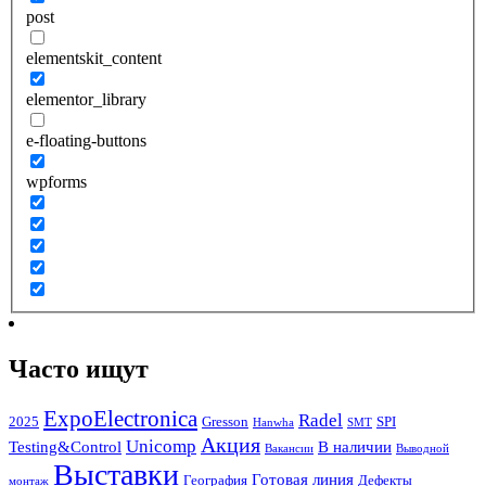
post
elementskit_content
elementor_library
e-floating-buttons
wpforms
Часто ищут
ExpoElectronica
Radel
2025
Gresson
SPI
Hanwha
SMT
Акция
Unicomp
Testing&Control
В наличии
Вакансии
Выводной
Выставки
Готовая линия
География
Дефекты
монтаж