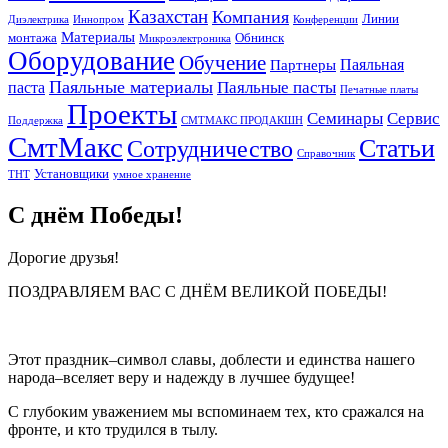
Казахстан
Компания
Линии
Диэлектрика
Иннопром
Конференции
Материалы
монтажа
Обнинск
Микроэлектроника
Оборудование
Обучение
Паяльная
Партнеры
Паяльные материалы
Паяльные пасты
паста
Печатные платы
Проекты
Семинары
Сервис
Поддержка
СМТМАКС ПРОДАКШН
СмтМакс
Статьи
Сотрудничество
Справочник
Установщики
ТНТ
умное хранение
С днём Победы!
Дорогие друзья!
ПОЗДРАВЛЯЕМ ВАС С ДНЁМ ВЕЛИКОЙ ПОБЕДЫ!
Этот праздник–символ славы, доблести и единства нашего
народа–вселяет веру и надежду в лучшее будущее!
С глубоким уважением мы вспоминаем тех, кто сражался на
фронте, и кто трудился в тылу.