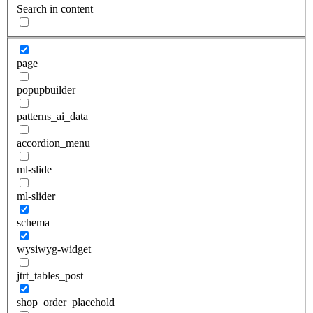
Search in content
page
popupbuilder
patterns_ai_data
accordion_menu
ml-slide
ml-slider
schema
wysiwyg-widget
jtrt_tables_post
shop_order_placehold