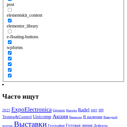
post
elementskit_content
elementor_library
e-floating-buttons
wpforms
Часто ищут
ExpoElectronica
Radel
2025
Gresson
SPI
Hanwha
SMT
Акция
Unicomp
Testing&Control
В наличии
Вакансии
Выводной
Выставки
Готовая линия
География
Дефекты
монтаж