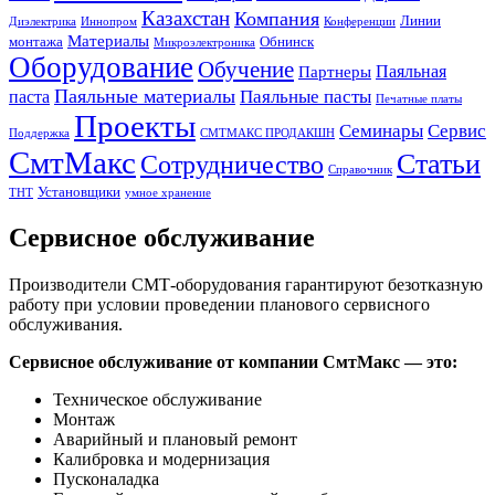
Казахстан
Компания
Линии
Диэлектрика
Иннопром
Конференции
Материалы
монтажа
Обнинск
Микроэлектроника
Оборудование
Обучение
Паяльная
Партнеры
Паяльные материалы
Паяльные пасты
паста
Печатные платы
Проекты
Семинары
Сервис
Поддержка
СМТМАКС ПРОДАКШН
СмтМакс
Статьи
Сотрудничество
Справочник
Установщики
ТНТ
умное хранение
Сервисное обслуживание
Производители СМТ-оборудования гарантируют безотказную
работу при условии проведении планового сервисного
обслуживания.
Сервисное обслуживание от компании СмтМакс — это:
Техническое обслуживание
Монтаж
Аварийный и плановый ремонт
Калибровка и модернизация
Пусконаладка