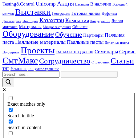
Акция
Unicomp
Testing&Control
В наличии
Вакансии
Выводной
Выставки
Готовая линия
География
Дефекты
монтаж
Казахстан
Компания
Линии
Диэлектрика
Иннопром
Конференции
Материалы
монтажа
Обнинск
Микроэлектроника
Оборудование
Обучение
Паяльная
Партнеры
Паяльные материалы
Паяльные пасты
паста
Печатные платы
Проекты
Семинары
Сервис
Поддержка
СМТМАКС ПРОДАКШН
СмтМакс
Статьи
Сотрудничество
Справочник
Установщики
ТНТ
умное хранение
Exact matches only
Search in title
Search in content