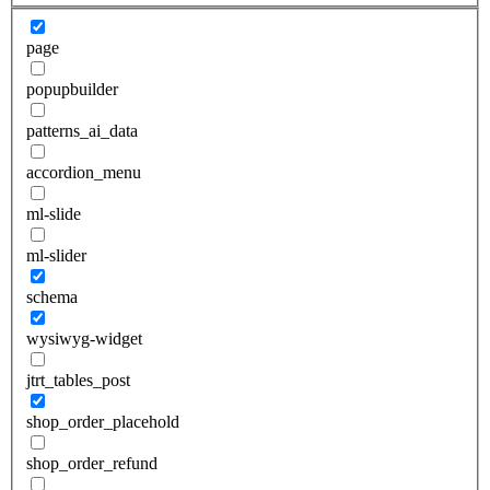
page
popupbuilder
patterns_ai_data
accordion_menu
ml-slide
ml-slider
schema
wysiwyg-widget
jtrt_tables_post
shop_order_placehold
shop_order_refund