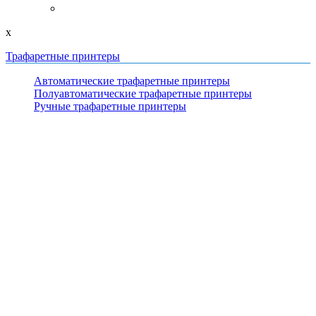
x
Трафаретные принтеры
Автоматические трафаретные принтеры
Полуавтоматические трафаретные принтеры
Ручные трафаретные принтеры