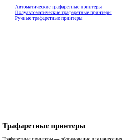
Автоматические трафаретные принтеры
Полуавтоматические трафаретные принтеры
Ручные трафаретные принтеры
Трафаретные принтеры
Трафаретные принтеры — оборудование для нанесения