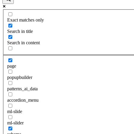
Exact matches only
Search in title
Search in content
page
popupbuilder
patterns_ai_data
accordion_menu
ml-slide
ml-slider