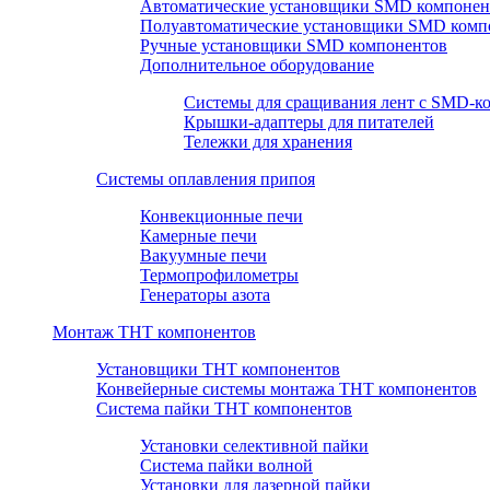
Автоматические установщики SMD компонен
Полуавтоматические установщики SMD комп
Ручные установщики SMD компонентов
Дополнительное оборудование
Системы для сращивания лент с SMD-к
Крышки-адаптеры для питателей
Тележки для хранения
Системы оплавления припоя
Конвекционные печи
Камерные печи
Вакуумные печи
Термопрофилометры
Генераторы азота
Монтаж THT компонентов
Установщики THT компонентов
Конвейерные системы монтажа THT компонентов
Система пайки THT компонентов
Установки селективной пайки
Система пайки волной
Установки для лазерной пайки