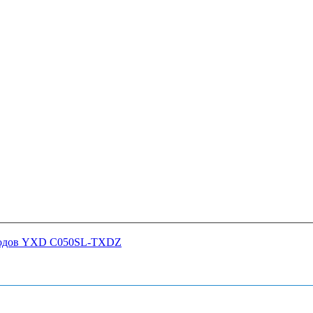
хкодов YXD C050SL-TXDZ