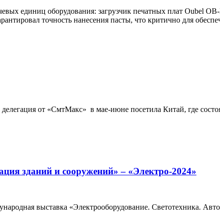
ючевых единиц оборудования: загрузчик печатных плат Oubel O
рантировал точность нанесения пасты, что критично для обеспе
делегация от «СмтМакс» в мае-июне посетила Китай, где состо
ация зданий и сооружений» – «Электро-2024»
дународная выставка «Электрооборудование. Светотехника. Авт