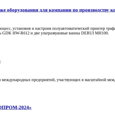
вке оборудования для компании по производству 
цесс, установив и настроив полуавтоматический принтер тра
ь GDK HW-R612 и две ультразвуковые ванны DERUI MH100.
ы
их и международных предприятий, участвующих в масштабной
НОПРОМ-2024»