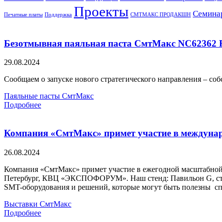
Проекты
Семина
Печатные платы
Поддержка
СМТМАКС ПРОДАКШН
Безотмывная паяльная паста СмтМакс NC62362
29.08.2024
Сообщаем о запуске нового стратегического направления – соб
Паяльные пасты
СмтМакс
Подробнее
Компания «СмтМакс» примет участие в междуна
26.08.2024
Компания «СмтМакс» примет участие в ежегодной масштабной в
Петербург, КВЦ «ЭКСПОФОРУМ». Наш стенд: Павильон G, стен
SMT-оборудования и решений, которые могут быть полезны сп
Выставки
СмтМакс
Подробнее