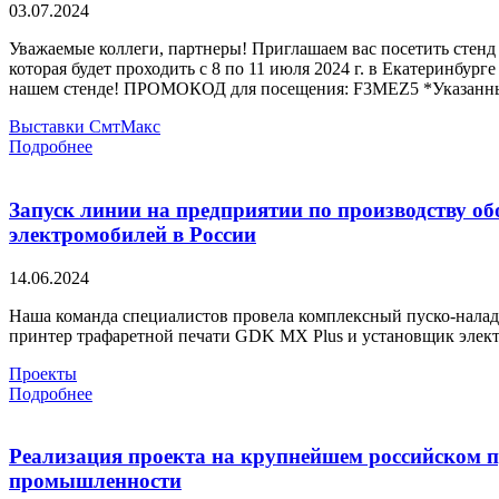
03.07.2024
Уважаемые коллеги, партнеры! Приглашаем вас посетить ст
которая будет проходить с 8 по 11 июля 2024 г. в Екатеринбу
нашем стенде! ПРОМОКОД для посещения: F3MEZ5 *Указанны
Выставки
СмтМакс
Подробнее
Запуск линии на предприятии по производству о
электромобилей в России
14.06.2024
Наша команда специалистов провела комплексный пуско-налад
принтер трафаретной печати GDK MX Plus и установщик эле
Проекты
Подробнее
Реализация проекта на крупнейшем российском п
промышленности