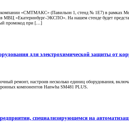
енд компании «СМТМАКС» (Павильон 1, стенд № 1Е7) в рамка
рге в МВЦ «Екатеринбург-ЭКСПО». На нашем стенде будет предст
й промокод при […]
борудования для электрохимической защиты от ко
очный ремонт, настроив несколько единиц оборудования, вклю
ктронных компонентов Hanwha SM481 PLUS.
редприятии, специализирующемся на автоматизаци