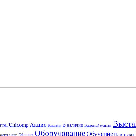
Выста
Акция
Unicomp
trol
В наличии
Вакансии
Выводной монтаж
Оборудование
Обучение
Партнеры
Обнинск
лектроника