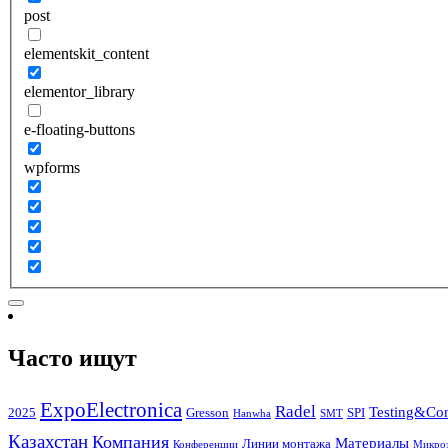
post
elementskit_content
elementor_library
e-floating-buttons
wpforms
Часто ищут
ExpoElectronica
Radel
Testing&Con
2025
Gresson
SPI
Hanwha
SMT
Казахстан
Компания
Материалы
Линии монтажа
Конференции
Микроэ