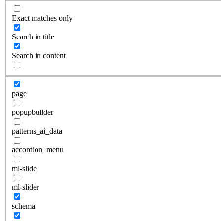
Exact matches only
Search in title
Search in content
page
popupbuilder
patterns_ai_data
accordion_menu
ml-slide
ml-slider
schema